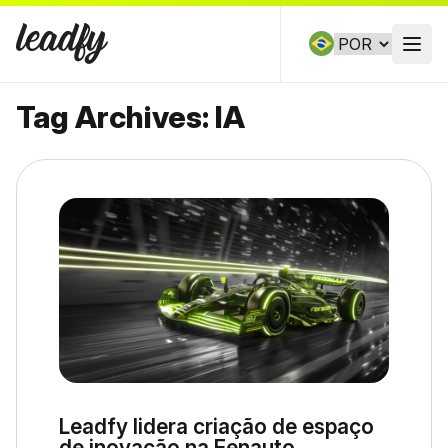
Skip to content
Open
Tag Archives:
IA
Leadfy lidera criação de espaço
de inovação na Fenauto