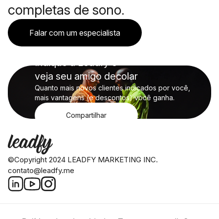
completas de sono.
Falar com um especialista
Indique a Leadfy e
veja seu amigo decolar
Quanto mais novos clientes indicados por você,
mais vantagens (e descontos) você ganha.
Compartilhar
©Copyright 2024 LEADFY MARKETING INC.
contato@leadfy.me