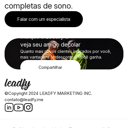
completas de sono.
Falar com um especialista
Indique a Leadfy e
veja seu amigo decolar
Quanto mais novos clientes indicados por você,
mais vantagens (e descontos) você ganha.
Compartilhar
©Copyright 2024 LEADFY MARKETING INC.
contato@leadfy.me